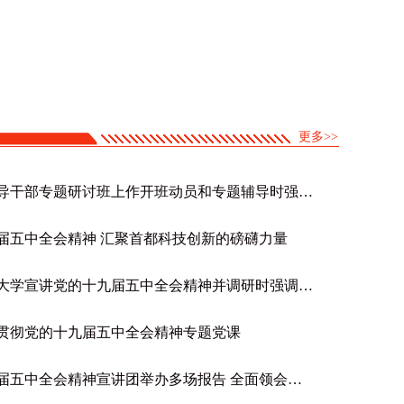
更多>>
王少峰在第一期处职领导干部专题研讨班上作开班动员和专题辅导时强调 努力当好服务首都发展的尖兵
届五中全会精神 汇聚首都科技创新的磅礴力量
蔡奇在高校联系点清华大学宣讲党的十九届五中全会精神并调研时强调 更好服务国家战略 深度融入首都发展 向世界一流大学前列迈进
贯彻党的十九届五中全会精神专题党课
本市学习贯彻党的十九届五中全会精神宣讲团举办多场报告 全面领会思想精髓 践行全会精神