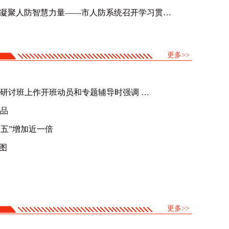
，这些要点需要关注
中国共产
深入学习五中全会精神 凝聚人防智慧力量——市人防系统召开学习贯彻党的十九届五中全会精神报告会
更多>>
王少峰在第一期处职领导干部专题研讨班上作开班动员和专题辅导时强调 努力当好服务首都发展的尖兵
品
二五”增加近一倍
图
更多>>