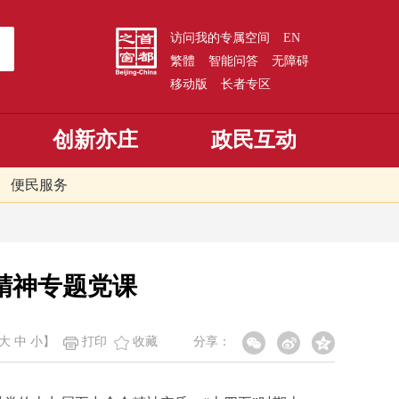
访问我的专属空间
EN
繁體
智能问答
无障碍
移动版
长者专区
创新亦庄
政民互动
便民服务
精神专题党课
大
中
小
】
打印
收藏
分享：