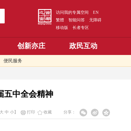
访问我的专属空间
EN
繁體
智能问答
无障碍
移动版
长者专区
创新亦庄
政民互动
便民服务
届五中全会精神
大
中
小
】
打印
收藏
分享：