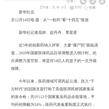
分享：
【字体：
大
中
小
】
打印
收藏
新华社北
京12月14日电 题：从“一粒药”看“十四五”医改
新华社记者屈婷、赵丹丹、覃星星
近5年的创新药纳入评审、大量“僵尸药”面临清
退，2020年国家医保药品目录调整进入倒计时。此
次调整力度空前，将是对14亿人药篮子的一次升级
保障。
今年以来，医药领域可谓风起云涌。跌入“千
元时代”的冠脉支架打响了高值医用耗材国家集采
的发令枪；共计112个国家集采药品全面落地，平
均药价降幅为54%；医药代表备案制度正式执行，