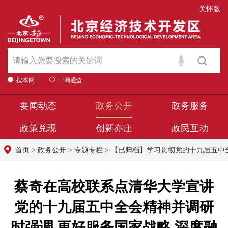
关怀版
搜本网
一网通查
要闻动态
政务公开
政务服务
政策兑现
创新亦庄
政民互动
首页
>
政务公开
>
专题专栏
>
【已归档】学习贯彻党的十九届五中
蔡奇在高校联系点清华大学宣讲
党的十九届五中全会精神并调研
时强调 更好服务国家战略 深度融