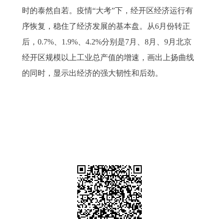
时的泰然自若。疫情“大考”下，经开区经济运行有
序恢复，稳住了经济发展的基本盘。从6月份转正
后，0.7%、1.9%、4.2%分别是7月、8月、9月北京
经开区规模以上工业总产值的增速，画出上扬曲线
的同时，显示出经济的强大韧性和后劲。