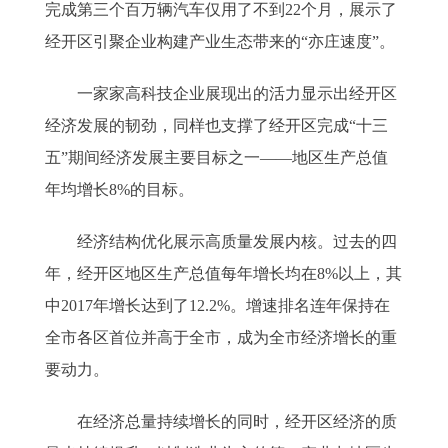
完成第三个百万辆汽车仅用了不到22个月，展示了
经开区引聚企业构建产业生态带来的“亦庄速度”。
一家家高科技企业展现出的活力显示出经开区
经济发展的韧劲，同样也支撑了经开区完成“十三
五”期间经济发展主要目标之一——地区生产总值
年均增长8%的目标。
经济结构优化展示高质量发展内核。过去的四
年，经开区地区生产总值每年增长均在8%以上，其
中2017年增长达到了12.2%。增速排名连年保持在
全市各区首位并高于全市，成为全市经济增长的重
要动力。
在经济总量持续增长的同时，经开区经济的质