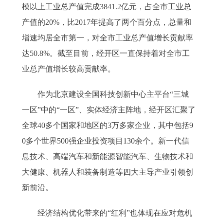
模以上工业总产值完成3841.2亿元，占全市工业总
产值的20%，比2017年提高了两个百分点，总量和
增速均居全市第一，对全市工业总产值增长贡献率
达50.8%。截至目前，经开区一直保持着对全市工
业总产值增长较高贡献率。
作为北京建设全国科技创新中心主平台“三城
一区”中的“一区”、实体经济主阵地，经开区汇聚了
全球40多个国家和地区的3万多家企业，其中包括9
0多个世界500强企业投资项目130余个。新一代信
息技术、高端汽车和新能源智能汽车、生物技术和
大健康、机器人和装备制造等四大主导产业引领创
新前沿。
经济结构优化带来的“红利”也体现在应对危机