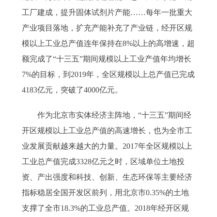
工厂建成，提升固体试剂片产能……每年一批重大
产业项目落地，扩充产能补充了产业链，经开区规
模以上工业总产值连年保持在8%以上的高增速，超
额完成了“十三五”期间规模以上工业产值年均增长
7%的目标，到2019年，全区规模以上总产值已完成
4183亿元，突破了4000亿元。
作为北京市实体经济主阵地，“十三五”期间经
开区规模以上工业总产值的高速增长，也为全市工
业发展贡献越来越大的力量。2017年全区规模以上
工业总产值完成3328亿元之时，区域单位土地投
资、产出强度和科技、创新、生态环保等主要经济
指标稳居全国开发区前列，用北京市0.35%的土地
支撑了全市18.3%的工业总产值。2018年经开区规