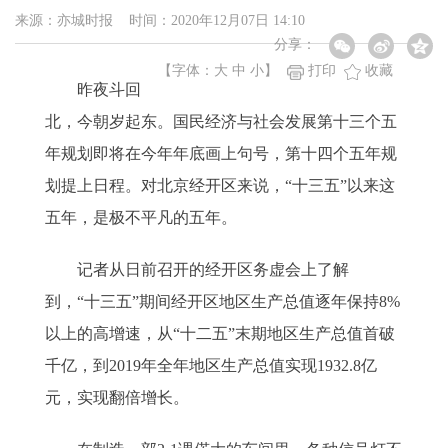
来源：亦城时报 时间：2020年12月07日 14:10
分享：
【字体：
大
中
小
】
打印
收藏
昨夜斗回
北，今朝岁起东。国民经济与社会发展第十三个五
年规划即将在今年年底画上句号，第十四个五年规
划提上日程。对北京经开区来说，“十三五”以来这
五年，是极不平凡的五年。
记者从日前召开的经开区务虚会上了解
到，“十三五”期间经开区地区生产总值逐年保持8%
以上的高增速，从“十二五”末期地区生产总值首破
千亿，到2019年全年地区生产总值实现1932.8亿
元，实现翻倍增长。