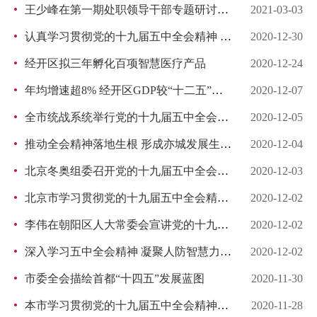
王少峰在第一期处职领导干部专题研讨班上作开班动员和专题辅导时强调 努力当好服务首都发展的尖兵
2021-03-03
认真学习贯彻党的十九届五中全会精神 汇聚首都科技创新的磅礴力量
2020-12-30
经开区拟三年孵化百项智慧医疗产品
2020-12-24
年均增速超8% 经开区GDP较“十二五”增加近一倍
2020-12-07
全市统战系统举行党的十九届五中全会精神宣讲报告会
2020-12-05
推动全会精神落地生根 形成亦城发展生动实践
2020-12-04
北京冬奥组委召开党的十九届五中全会精神宣讲报告会
2020-12-03
北京市学习贯彻党的十九届五中全会精神宣讲团走进经开区
2020-12-02
李伟在朝阳区人大常委会宣讲党的十九届五中全会精神
2020-12-02
深入学习五中全会精神 凝聚人防智慧力量——市人防系统召开学习贯彻党的十九届五中全会精神报告会
2020-12-02
市委全会描绘首都“十四五”发展蓝图
2020-11-30
本市学习贯彻党的十九届五中全会精神宣讲团举办多场报告 全面领会思想精髓 践行全会精神
2020-11-28