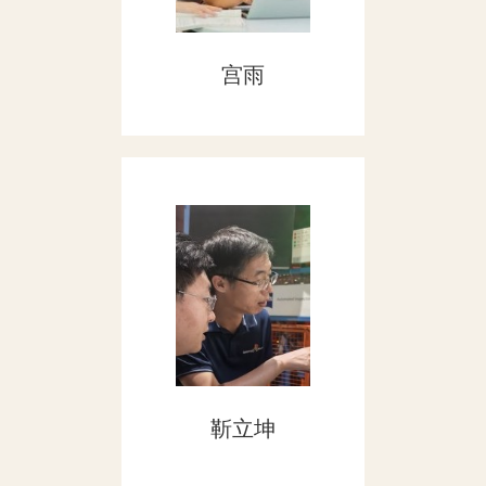
宫雨
靳立坤