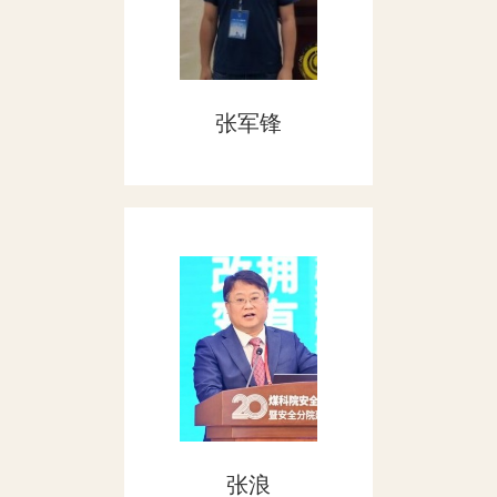
张军锋
张浪