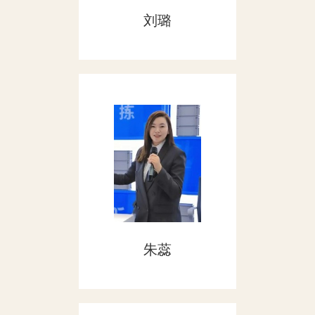
刘璐
朱蕊