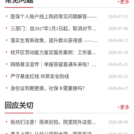
常见问题
+更多
医保个人账户线上购药常见问题解答——
2026-07-31
三部门：自2027年1月1日起，取消对节能汽车减半征收车船税，取消对纯电动商用车、插电式（含增程式）混合动力汽车免征车船税
2026-07-06
落实生育新政策，提升群众获得感 ——经开区医疗保障政策解读：生育保险待遇新政策
2026-06-12
经开区劳动能力鉴定服务案例：工伤鉴定申请
2026-05-29
网络普法宣传｜举报答疑直通车来啦！抖音刷到有害信息怎么办
2026-05-25
严守基金红线 共筑安全防线
2026-05-22
身份证到期更换，社保卡需要换吗？
2026-04-27
回应关切
+更多
街坊们注意！雨来别怕，院里院外这些避险“门道”，给您捋顺了
2026-08-03