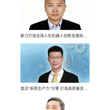
聚力打造全球人形机器人创新发展标杆——访国务院发展研究中心产业经济研究部第四研究室主任周毅
激活“新质生产力”引擎 打造高质量发展“亦庄样板” ——访国务院发展研究中心市场经济研究所副所长、研究员魏际刚