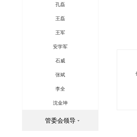
孔磊
王磊
王军
安学军
石威
张斌
李全
沈金坤
管委会领导