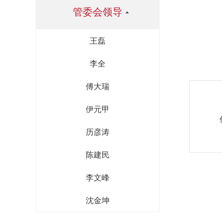
管委会领导
王磊
李全
傅大瑞
伊元甲
历彦涛
陈建民
李文峰
沈金坤