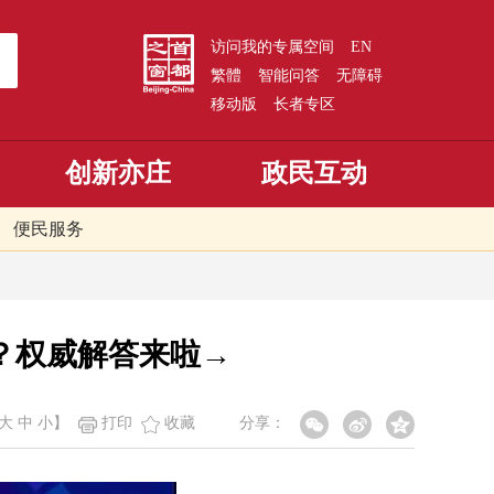
访问我的专属空间
EN
繁體
智能问答
无障碍
移动版
长者专区
创新亦庄
政民互动
便民服务
？权威解答来啦→
大
中
小
】
打印
收藏
分享：