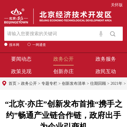
关怀版
搜本网
一网通查
要闻动态
政务公开
政务服务
政策兑现
创新亦庄
政民互动
首页
>
政务公开
>
专题专栏
>
创新发布清单
>
往期回顾
>
2021年
>
“北京·亦庄”创新发布首推“携手之
约”畅通产业链合作链，政府出手
为企业引商机