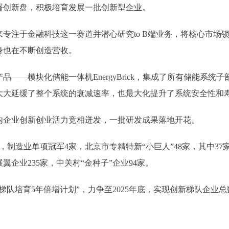
署创新盘，积极培育发展一批创新型企业。
于金融科技这一赛道并潜心研究to B端业务，将核心市场锁
身也在不断创造营收。
模块化储能一体机EnergyBrick，集成了所有储能系统子
大大延缓了整个系统的衰减速率，也最大化提升了系统安全性和
企业创新创业活力竞相迸发，一批研发成果落地开花。
造业单项冠军4家，北京市专精特新“小巨人”48家，其中37
翼企业235家，中关村“金种子”企业94家。
培育5年倍增计划”，力争至2025年底，实现创新梯队企业总数