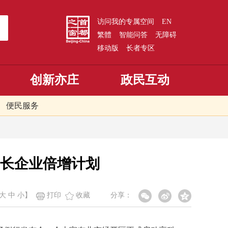
访问我的专属空间
EN
繁體
智能问答
无障碍
移动版
长者专区
创新亦庄
政民互动
便民服务
长企业倍增计划
大
中
小
】
打印
收藏
分享：