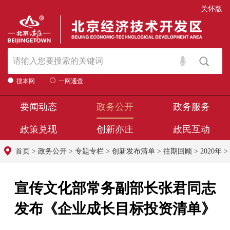
关怀版
搜本网
一网通查
要闻动态
政务公开
政务服务
政策兑现
创新亦庄
政民互动
首页
>
政务公开
>
专题专栏
>
创新发布清单
>
往期回顾
>
2020年
>
宣传文化部常务副部长张君同志
发布《企业成长目标投资清单》