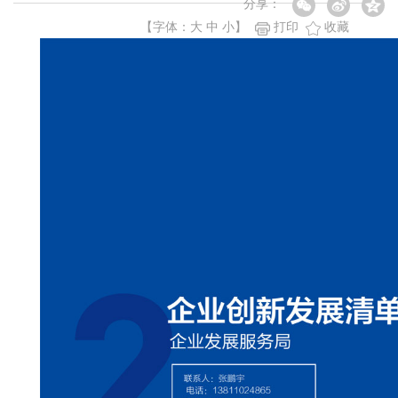
分享：
【字体：
大
中
小
】
打印
收藏