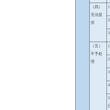
（四）
无法提
供
（五）
不予处
理