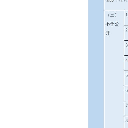
（三）
不予公
开