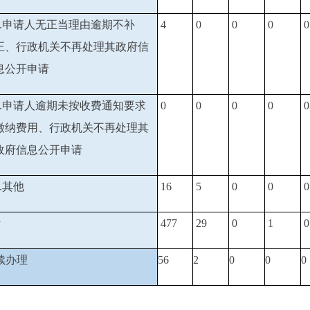
1.申请人无正当理由逾期不补
4
0
0
0
0
正、行政机关不再处理其政府信
息公开申请
2.申请人逾期未按收费通知要求
0
0
0
0
0
缴纳费用、行政机关不再处理其
政府信息公开申请
3.其他
16
5
0
0
0
计
477
29
0
1
0
续办理
56
2
0
0
0