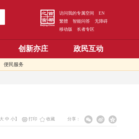
访问我的专属空间
EN
繁體
智能问答
无障碍
移动版
长者专区
创新亦庄
政民互动
便民服务
大
中
小
】
打印
收藏
分享：