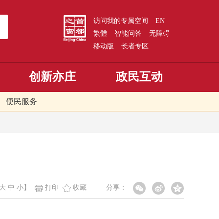
访问我的专属空间
EN
繁體
智能问答
无障碍
移动版
长者专区
创新亦庄
政民互动
便民服务
大
中
小
】
打印
收藏
分享：