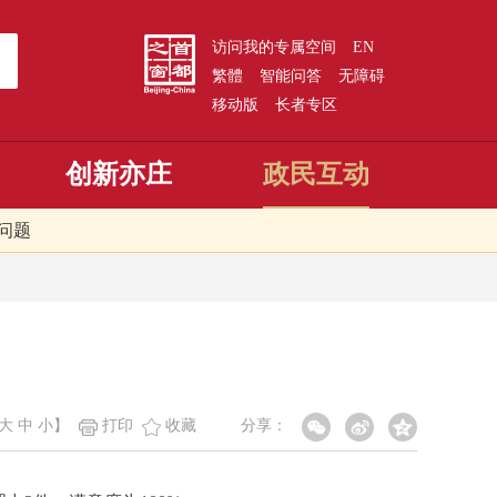
访问我的专属空间
EN
繁體
智能问答
无障碍
移动版
长者专区
创新亦庄
政民互动
问题
大
中
小
】
打印
收藏
分享：