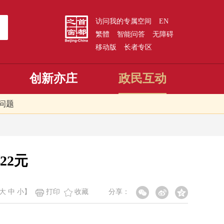
访问我的专属空间
EN
繁體
智能问答
无障碍
移动版
长者专区
创新亦庄
政民互动
问题
22元
大
中
小
】
打印
收藏
分享：