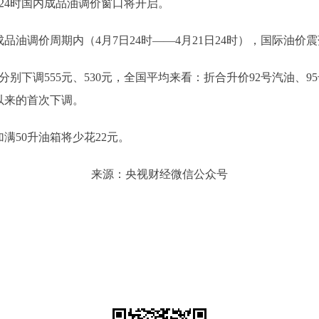
24时国内成品油调价窗口将开启。
调价周期内（4月7日24时——4月21日24时），国际油价
调555元、530元，全国平均来看：折合升价92号汽油、95号汽油
以来的首次下调。
50升油箱将少花22元。
来源：央视财经微信公众号