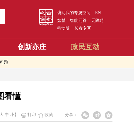
访问我的专属空间
EN
繁體
智能问答
无障碍
移动版
长者专区
创新亦庄
政民互动
问题
图看懂
大
中
小
】
打印
收藏
分享：