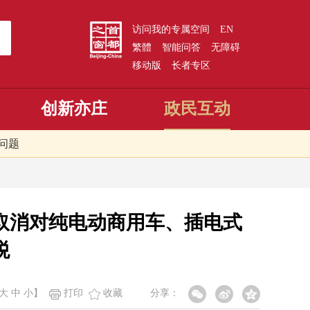
访问我的专属空间
EN
繁體
智能问答
无障碍
移动版
长者专区
创新亦庄
政民互动
问题
，取消对纯电动商用车、插电式
税
大
中
小
】
打印
收藏
分享：