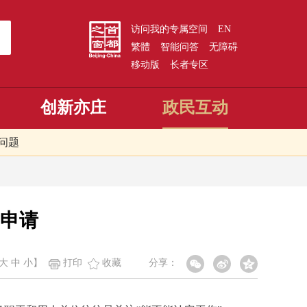
访问我的专属空间
EN
繁體
智能问答
无障碍
移动版
长者专区
创新亦庄
政民互动
问题
申请
大
中
小
】
打印
收藏
分享：