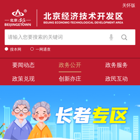
关怀版
搜本网
一网通查
要闻动态
政务公开
政务服务
政策兑现
创新亦庄
政民互动