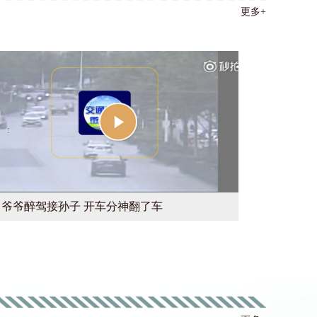
更多+
爷爷醉驾接孙子 开车分神翻了车