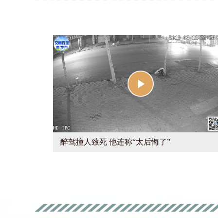
醉驾撞人致死 他连称“太后悔了”