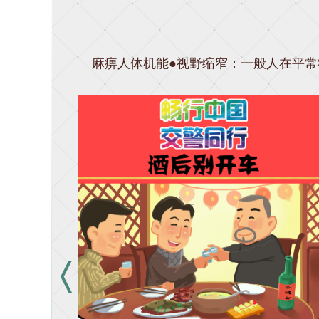
麻痹人体机能●视野缩窄：一般人在平常状
1
2
3