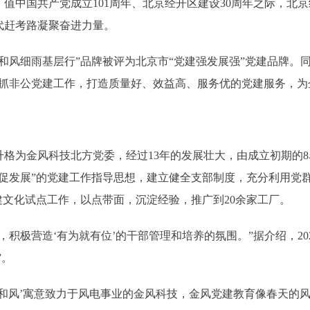
中国共产党成立101周年、北京经开区建设30周年之际，北
代赶考路凝聚奋进力量。
和风细雨基层行”品牌被评为北京市“党建强发展强”党建品牌。
抓非公党建工作，打造质量好、效益高、服务优的党建服务，为
升格为金风科技北方党委，经过13年的发展壮大，由成立初期的8
建促发展”的党建工作指导思想，建立健全支部制度，充分利用党
建文化试点工作，以点带面，沉淀经验，推广到20余家工厂。
极营造‘有为就有位’的干部管理和培养的氛围。”据介绍，202
”。
和风’寓意致力于风电事业的金风科技，金风党建教育像春天的风