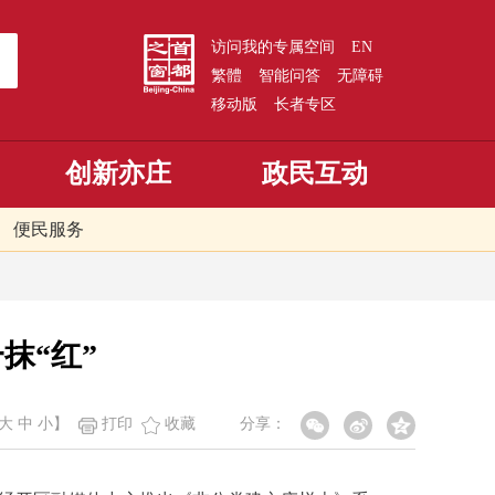
访问我的专属空间
EN
繁體
智能问答
无障碍
移动版
长者专区
创新亦庄
政民互动
便民服务
抹“红”
大
中
小
】
打印
收藏
分享：