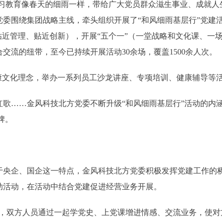
习教育像春天的细雨一样，带给广大党员群众滋生事业、成就人
方党委围绕集团战略主线，牵头组织开展了“和风细雨基层行”党建
贴近管理、贴近创新），开展“五个一”（一堂战略和文化课、一
交流的纽带，至今已持续开展活动30余场，覆盖1500余人次。
文化理念，举办一系列员工沙龙讲座、专项培训、健康辅导等活
……金风科技北方党委不断升级“和风细雨基层行”活动的内涵
牌。
企、国企这一特点，金风科技北方党委积极发挥党建工作的桥梁
助活动，在活动中结合党建促进经营业务开展。
双方人员通过一起学党史、上党课增进情感、交流业务，使对