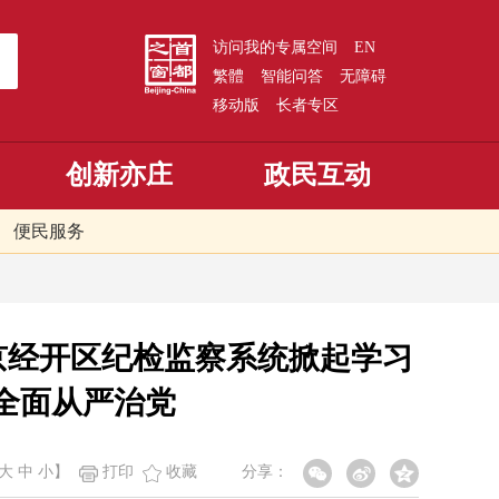
访问我的专属空间
EN
繁體
智能问答
无障碍
移动版
长者专区
创新亦庄
政民互动
便民服务
京经开区纪检监察系统掀起学习
全面从严治党
大
中
小
】
打印
收藏
分享：