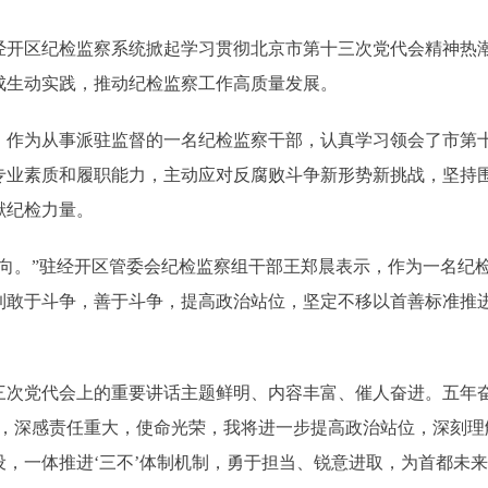
区纪检监察系统掀起学习贯彻北京市第十三次党代会精神热潮
成生动实践，推动纪检监察工作高质量发展。
为从事派驻监督的一名纪检监察干部，认真学习领会了市第十
专业素质和履职能力，主动应对反腐败斗争新形势新挑战，坚持
献纪检力量。
。”驻经开区管委会纪检监察组干部王郑晨表示，作为一名纪检
到敢于斗争，善于斗争，提高政治站位，坚定不移以首善标准推
党代会上的重要讲话主题鲜明、内容丰富、催人奋进。五年奋
部，深感责任重大，使命光荣，我将进一步提高政治站位，深刻理
，一体推进‘三不’体制机制，勇于担当、锐意进取，为首都未