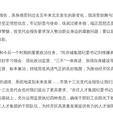
告，亲身感受到过去五年来北京发生的新变化，我深受鼓舞与激
要坚定理想信念，牢记职责与使命，练就过硬本领，端正思想态
够警惕，按党代会报告要求深入整治群众身边的腐败问题；要以
添彩。
今后一个时期的重要政治任务。”尚亦城集团纪委书记刘维娜表
抓好学习领会、强化政治监督、“三不”一体推进、加强自身建设
监督、标本兼治，持续营造风清气正的良好氛围，为推动经开区
成绩、系统地谋划未来发展……市第十三次党代会报告让我们
十三次党代会也对我们提出了更高要求。”亦庄人才集团纪委书记
的基础上，充分运用监督执纪四种形态，确保干部职工在阳光下
庄人才集团的干部队伍，为经开区高质量发展提供有力的人才保