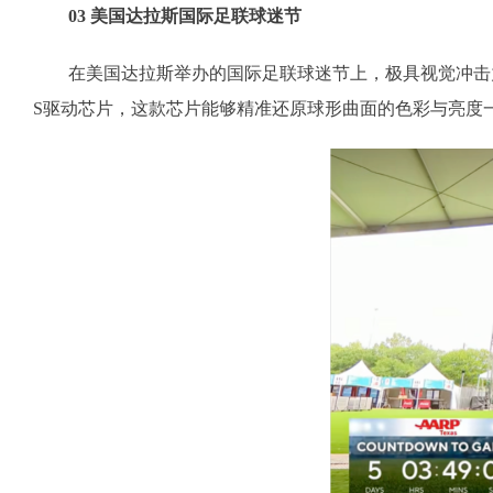
03 美国达拉斯国际足联球迷节
在美国达拉斯举办的国际足联球迷节上，极具视觉冲击力的直径
S驱动芯片，这款芯片能够精准还原球形曲面的色彩与亮度