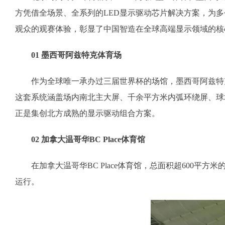
方凭借全场景、全系列的LED显示驱动芯片解决方案，为
观众的观赛体验，彰显了中国智造在全球高端显示领域的核
01 墨西哥阿兹特克体育场
作为全球唯一承办过三届世界杯的场馆，墨西哥阿兹特克体
这套系统涵盖场内南北主大屏、千余平方米内弧环绕屏、球
正是集创北方成熟的显示驱动组合方案。
02 加拿大温哥华BC Place体育馆
在加拿大温哥华BC Place体育馆，总面积超600平
运行。