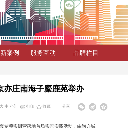
创新案例
服务互动
品牌栏目
北京亦庄南海子麋鹿苑举办
大
中
小
】
打印
收藏
分享：
配套专项实训营落地首场实景实践活动，由尚亦城