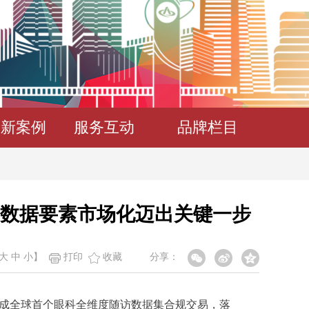
创新案例
服务互动
品牌栏目
数据要素市场化迈出关键一步
大
中
小
】
打印
收藏
分享：
成全球首个眼科全维度随访数据集合规交易，落