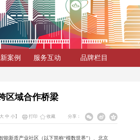
创新案例
服务互动
品牌栏目
业跨区域合作桥梁
大
中
小
】
打印
收藏
分享：
智能新质产业社区（以下简称“模数世界”）、北京