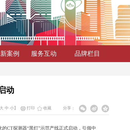
创新案例
服务互动
品牌栏目
启动
大
中
小
】
打印
收藏
分享：
化的CT探测器“黑灯”示范产线正式启动，引领中