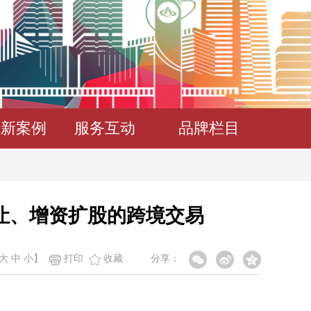
创新案例
服务互动
品牌栏目
让、增资扩股的跨境交易
大
中
小
】
打印
收藏
分享：