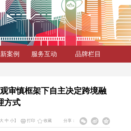
创新案例
服务互动
品牌栏目
观审慎框架下自主决定跨境融
理方式
大
中
小
】
打印
收藏
分享：