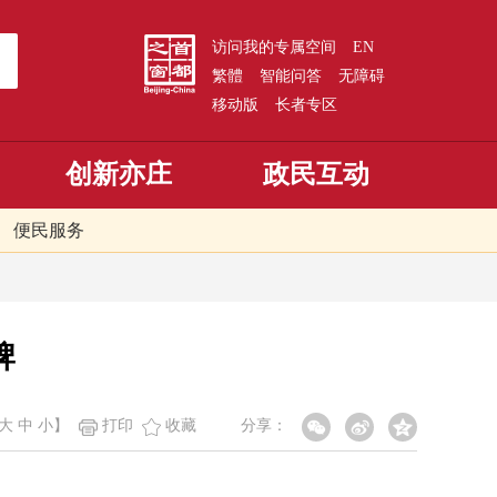
访问我的专属空间
EN
繁體
智能问答
无障碍
移动版
长者专区
创新亦庄
政民互动
便民服务
牌
大
中
小
】
打印
收藏
分享：