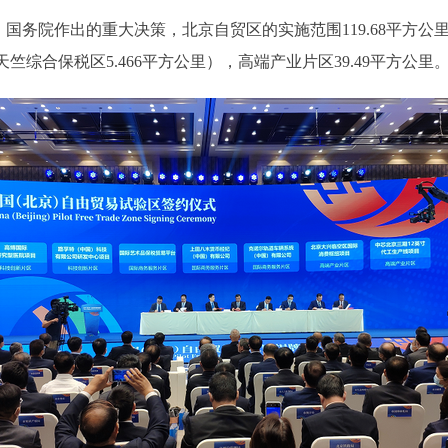
作出的重大决策，北京自贸区的实施范围119.68平方公里，
竺综合保税区5.466平方公里），高端产业片区39.49平方公里