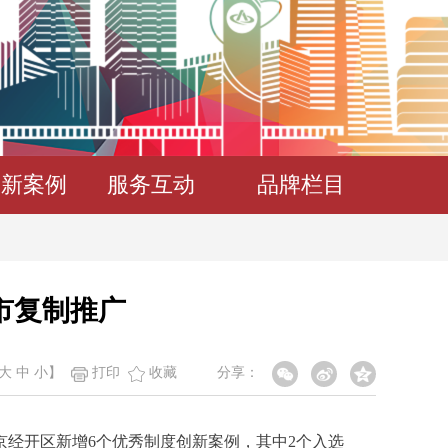
创新案例
服务互动
品牌栏目
市复制推广
大
中
小
】
打印
收藏
分享：
京经开区新增6个优秀制度创新案例，其中2个入选