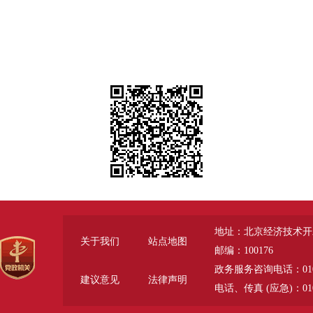
地址：北京经济技术开
关于我们
站点地图
邮编：100176
政务服务咨询电话：010-6785
建议意见
法律声明
电话、传真 (应急)：010-