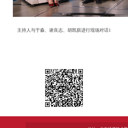
主持人与于淼、谢良志、胡凯膑进行现场对话1