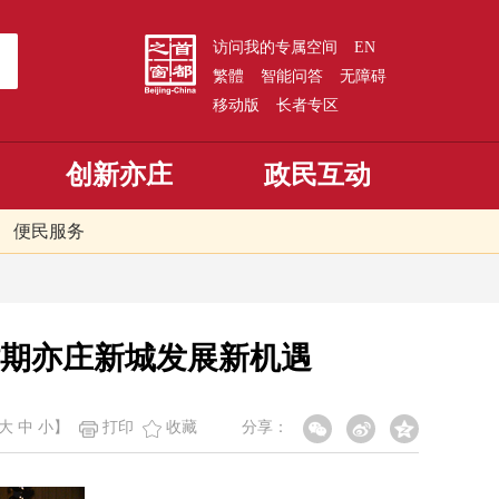
访问我的专属空间
EN
繁體
智能问答
无障碍
移动版
长者专区
创新亦庄
政民互动
便民服务
期亦庄新城发展新机遇
大
中
小
】
打印
收藏
分享：