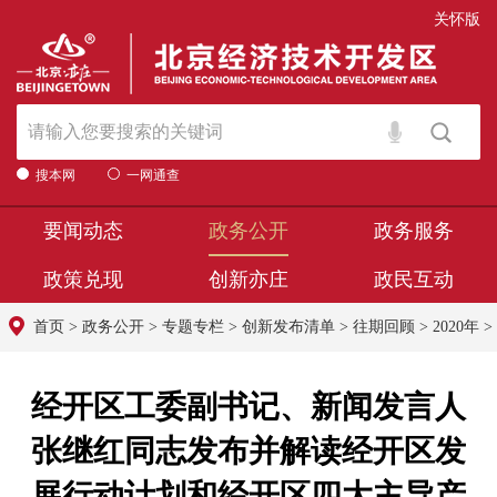
关怀版
搜本网
一网通查
要闻动态
政务公开
政务服务
政策兑现
创新亦庄
政民互动
首页
>
政务公开
>
专题专栏
>
创新发布清单
>
往期回顾
>
2020年
>
经开区工委副书记、新闻发言人
张继红同志发布并解读经开区发
展行动计划和经开区四大主导产