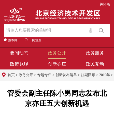
关怀版
搜本网
一网通查
要闻动态
政务公开
政务服务
政策兑现
创新亦庄
政民互动
首页
>
政务公开
>
专题专栏
>
创新发布清单
>
往期回顾
>
2019年
>
管委会副主任陈小男同志发布北
京亦庄五大创新机遇