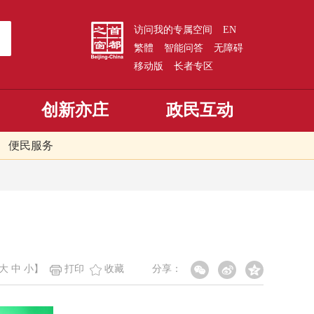
访问我的专属空间
EN
繁體
智能问答
无障碍
移动版
长者专区
创新亦庄
政民互动
便民服务
大
中
小
】
打印
收藏
分享：