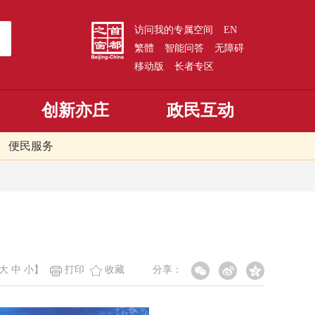
访问我的专属空间
EN
繁體
智能问答
无障碍
移动版
长者专区
创新亦庄
政民互动
便民服务
大
中
小
】
打印
收藏
分享：