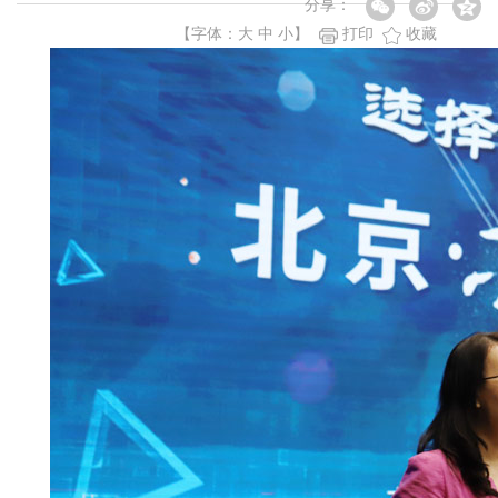
分享：
【字体：
大
中
小
】
打印
收藏