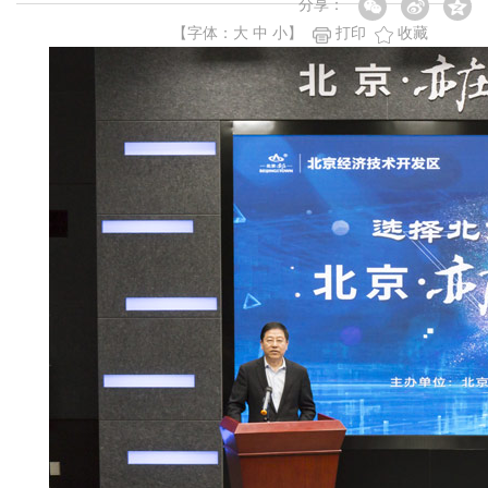
分享：
【字体：
大
中
小
】
打印
收藏