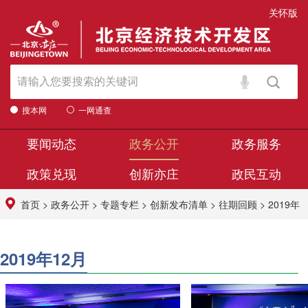
关怀版
搜本网
一网通查
要闻动态
政务公开
政务服务
政策兑现
创新亦庄
政民互动
首页
>
政务公开
>
专题专栏
>
创新发布清单
>
往期回顾
>
2019年
2019年12月