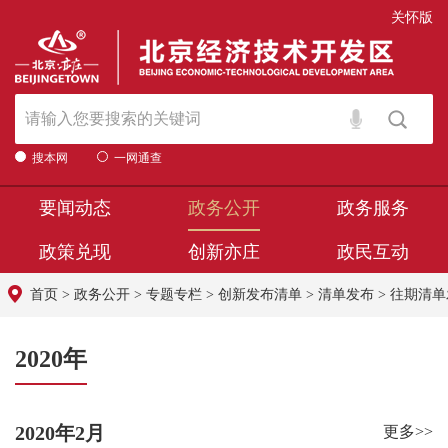
关怀版
搜本网
一网通查
要闻动态
政务公开
政务服务
政策兑现
创新亦庄
政民互动
首页
>
政务公开
>
专题专栏
>
创新发布清单
>
清单发布
>
往期清单
2020年
2020年2月
更多>>