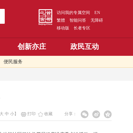
访问我的专属空间
EN
繁體
智能问答
无障碍
移动版
长者专区
创新亦庄
政民互动
便民服务
大
中
小
】
打印
收藏
分享：